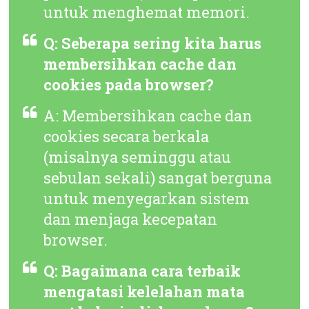
untuk menghemat memori.
Q: Seberapa sering kita harus
membersihkan cache dan
cookies pada browser?
A: Membersihkan
cache
dan
cookies
secara berkala
(misalnya seminggu atau
sebulan sekali) sangat berguna
untuk menyegarkan sistem
dan menjaga kecepatan
browser.
Q: Bagaimana cara terbaik
mengatasi kelelahan mata