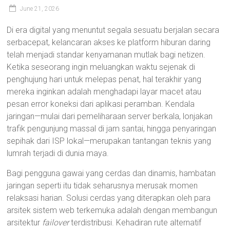
June 21, 2026
Di era digital yang menuntut segala sesuatu berjalan secara
serbacepat, kelancaran akses ke platform hiburan daring
telah menjadi standar kenyamanan mutlak bagi netizen.
Ketika seseorang ingin meluangkan waktu sejenak di
penghujung hari untuk melepas penat, hal terakhir yang
mereka inginkan adalah menghadapi layar macet atau
pesan error koneksi dari aplikasi peramban. Kendala
jaringan—mulai dari pemeliharaan server berkala, lonjakan
trafik pengunjung massal di jam santai, hingga penyaringan
sepihak dari ISP lokal—merupakan tantangan teknis yang
lumrah terjadi di dunia maya.
Bagi pengguna gawai yang cerdas dan dinamis, hambatan
jaringan seperti itu tidak seharusnya merusak momen
relaksasi harian. Solusi cerdas yang diterapkan oleh para
arsitek sistem web terkemuka adalah dengan membangun
arsitektur
failover
terdistribusi. Kehadiran rute alternatif