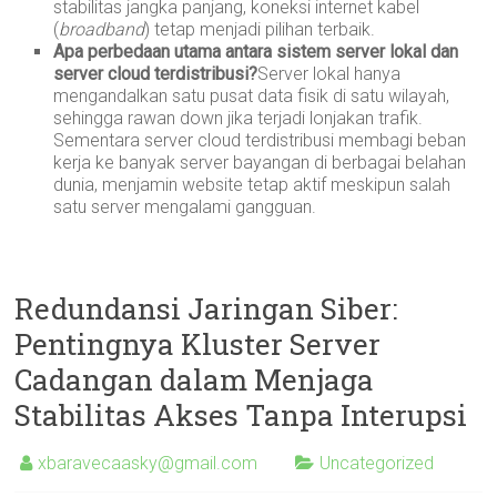
stabilitas jangka panjang, koneksi internet kabel
(
broadband
) tetap menjadi pilihan terbaik.
Apa perbedaan utama antara sistem server lokal dan
server cloud terdistribusi?
Server lokal hanya
mengandalkan satu pusat data fisik di satu wilayah,
sehingga rawan down jika terjadi lonjakan trafik.
Sementara server cloud terdistribusi membagi beban
kerja ke banyak server bayangan di berbagai belahan
dunia, menjamin website tetap aktif meskipun salah
satu server mengalami gangguan.
Redundansi Jaringan Siber:
Pentingnya Kluster Server
Cadangan dalam Menjaga
Stabilitas Akses Tanpa Interupsi
xbaravecaasky@gmail.com
Uncategorized