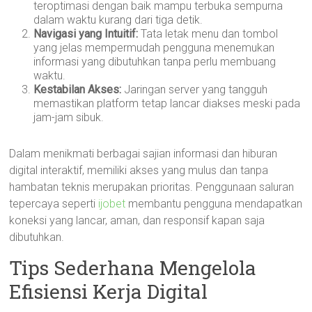
teroptimasi dengan baik mampu terbuka sempurna
dalam waktu kurang dari tiga detik.
Navigasi yang Intuitif:
Tata letak menu dan tombol
yang jelas mempermudah pengguna menemukan
informasi yang dibutuhkan tanpa perlu membuang
waktu.
Kestabilan Akses:
Jaringan server yang tangguh
memastikan platform tetap lancar diakses meski pada
jam-jam sibuk.
Dalam menikmati berbagai sajian informasi dan hiburan
digital interaktif, memiliki akses yang mulus dan tanpa
hambatan teknis merupakan prioritas. Penggunaan saluran
tepercaya seperti
ijobet
membantu pengguna mendapatkan
koneksi yang lancar, aman, dan responsif kapan saja
dibutuhkan.
Tips Sederhana Mengelola
Efisiensi Kerja Digital