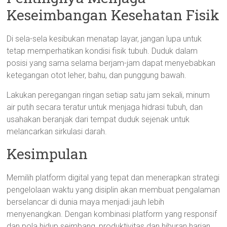
Keseimbangan Kesehatan Fisik
Di sela-sela kesibukan menatap layar, jangan lupa untuk
tetap memperhatikan kondisi fisik tubuh. Duduk dalam
posisi yang sama selama berjam-jam dapat menyebabkan
ketegangan otot leher, bahu, dan punggung bawah.
Lakukan peregangan ringan setiap satu jam sekali, minum
air putih secara teratur untuk menjaga hidrasi tubuh, dan
usahakan beranjak dari tempat duduk sejenak untuk
melancarkan sirkulasi darah.
Kesimpulan
Memilih platform digital yang tepat dan menerapkan strategi
pengelolaan waktu yang disiplin akan membuat pengalaman
berselancar di dunia maya menjadi jauh lebih
menyenangkan. Dengan kombinasi platform yang responsif
dan pola hidup seimbang, produktivitas dan hiburan harian