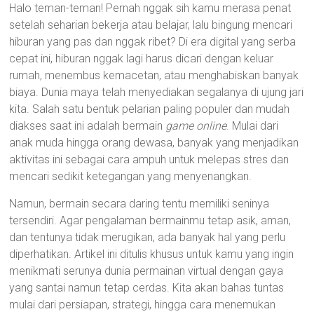
Halo teman-teman! Pernah nggak sih kamu merasa penat
setelah seharian bekerja atau belajar, lalu bingung mencari
hiburan yang pas dan nggak ribet? Di era digital yang serba
cepat ini, hiburan nggak lagi harus dicari dengan keluar
rumah, menembus kemacetan, atau menghabiskan banyak
biaya. Dunia maya telah menyediakan segalanya di ujung jari
kita. Salah satu bentuk pelarian paling populer dan mudah
diakses saat ini adalah bermain
game online
. Mulai dari
anak muda hingga orang dewasa, banyak yang menjadikan
aktivitas ini sebagai cara ampuh untuk melepas stres dan
mencari sedikit ketegangan yang menyenangkan.
Namun, bermain secara daring tentu memiliki seninya
tersendiri. Agar pengalaman bermainmu tetap asik, aman,
dan tentunya tidak merugikan, ada banyak hal yang perlu
diperhatikan. Artikel ini ditulis khusus untuk kamu yang ingin
menikmati serunya dunia permainan virtual dengan gaya
yang santai namun tetap cerdas. Kita akan bahas tuntas
mulai dari persiapan, strategi, hingga cara menemukan