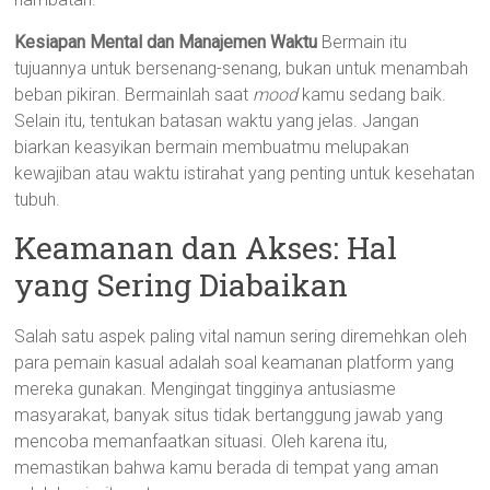
Kesiapan Mental dan Manajemen Waktu
Bermain itu
tujuannya untuk bersenang-senang, bukan untuk menambah
beban pikiran. Bermainlah saat
mood
kamu sedang baik.
Selain itu, tentukan batasan waktu yang jelas. Jangan
biarkan keasyikan bermain membuatmu melupakan
kewajiban atau waktu istirahat yang penting untuk kesehatan
tubuh.
Keamanan dan Akses: Hal
yang Sering Diabaikan
Salah satu aspek paling vital namun sering diremehkan oleh
para pemain kasual adalah soal keamanan platform yang
mereka gunakan. Mengingat tingginya antusiasme
masyarakat, banyak situs tidak bertanggung jawab yang
mencoba memanfaatkan situasi. Oleh karena itu,
memastikan bahwa kamu berada di tempat yang aman