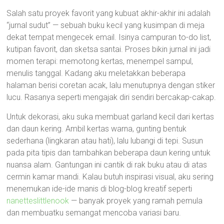
Salah satu proyek favorit yang kubuat akhir-akhir ini adalah
“jurnal sudut” — sebuah buku kecil yang kusimpan di meja
dekat tempat mengecek email. Isinya campuran to-do list,
kutipan favorit, dan sketsa santai. Proses bikin jurnal ini jadi
momen terapi: memotong kertas, menempel sampul,
menulis tanggal. Kadang aku meletakkan beberapa
halaman berisi coretan acak, lalu menutupnya dengan stiker
lucu. Rasanya seperti mengajak diri sendiri bercakap-cakap.
Untuk dekorasi, aku suka membuat garland kecil dari kertas
dan daun kering. Ambil kertas warna, gunting bentuk
sederhana (lingkaran atau hati), lalu lubangi di tepi. Susun
pada pita tipis dan tambahkan beberapa daun kering untuk
nuansa alam. Gantungan ini cantik di rak buku atau di atas
cermin kamar mandi. Kalau butuh inspirasi visual, aku sering
menemukan ide-ide manis di blog-blog kreatif seperti
nanetteslittlenook
— banyak proyek yang ramah pemula
dan membuatku semangat mencoba variasi baru.