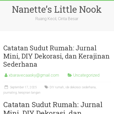
Skip
Nanette’s Little Nook
to
content
Ruang Kecil, Cinta Besar
Catatan Sudut Rumah: Jurnal
Mini, DIY Dekorasi, dan Kerajinan
Sederhana
xbaravecaasky@gmail.com
Uncategorized
September 17, 2025
DIY rumah, ide dekorasi sederhana,
journaling, kerajinan tangan
Catatan Sudut Rumah: Jurnal
Mini, DIY Dekorasi, dan