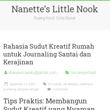
Skip
Nanette’s Little Nook
to
content
Ruang Kecil, Cinta Besar
Rahasia Sudut Kreatif Rumah
untuk Journaling Santai dan
Kerajinan
xbaravecaasky@gmail.com
Uncategorized
September 13, 2025
DIY rumah, ide dekorasi sederhana,
journaling, kerajinan tangan
0 Comment
Tips Praktis: Membangun
Sudut Kreatif yang Nyaman