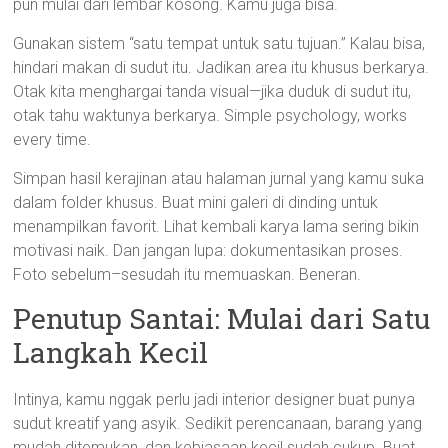
pun mulai dari lembar kosong. Kamu juga bisa.
Gunakan sistem “satu tempat untuk satu tujuan.” Kalau bisa,
hindari makan di sudut itu. Jadikan area itu khusus berkarya.
Otak kita menghargai tanda visual—jika duduk di sudut itu,
otak tahu waktunya berkarya. Simple psychology, works
every time.
Simpan hasil kerajinan atau halaman jurnal yang kamu suka
dalam folder khusus. Buat mini galeri di dinding untuk
menampilkan favorit. Lihat kembali karya lama sering bikin
motivasi naik. Dan jangan lupa: dokumentasikan proses.
Foto sebelum–sesudah itu memuaskan. Beneran.
Penutup Santai: Mulai dari Satu
Langkah Kecil
Intinya, kamu nggak perlu jadi interior designer buat punya
sudut kreatif yang asyik. Sedikit perencanaan, barang yang
mudah ditemukan, dan kebiasaan kecil sudah cukup. Buat