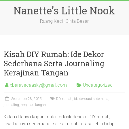
Skip
Nanette’s Little Nook
to
content
Ruang Kecil, Cinta Besar
Kisah DIY Rumah: Ide Dekor
Sederhana Serta Journaling
Kerajinan Tangan
xbaravecaasky@gmail.com
Uncategorized
September 28, 2025
DIY rumah, ide dekorasi sederhana,
journaling, kerajinan tangan
Kalau ditanya kapan mulai tertarik dengan DIY rumah,
jawabannya sederhana: ketika rumah terasa lebih hidup