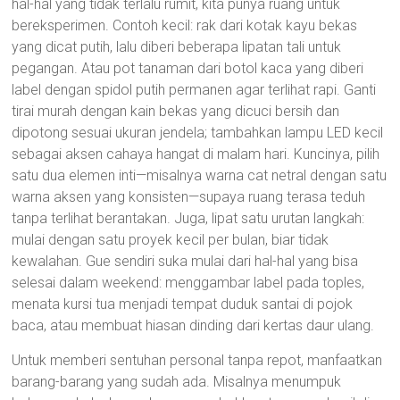
hal-hal yang tidak terlalu rumit, kita punya ruang untuk
bereksperimen. Contoh kecil: rak dari kotak kayu bekas
yang dicat putih, lalu diberi beberapa lipatan tali untuk
pegangan. Atau pot tanaman dari botol kaca yang diberi
label dengan spidol putih permanen agar terlihat rapi. Ganti
tirai murah dengan kain bekas yang dicuci bersih dan
dipotong sesuai ukuran jendela; tambahkan lampu LED kecil
sebagai aksen cahaya hangat di malam hari. Kuncinya, pilih
satu dua elemen inti—misalnya warna cat netral dengan satu
warna aksen yang konsisten—supaya ruang terasa teduh
tanpa terlihat berantakan. Juga, lipat satu urutan langkah:
mulai dengan satu proyek kecil per bulan, biar tidak
kewalahan. Gue sendiri suka mulai dari hal-hal yang bisa
selesai dalam weekend: menggambar label pada toples,
menata kursi tua menjadi tempat duduk santai di pojok
baca, atau membuat hiasan dinding dari kertas daur ulang.
Untuk memberi sentuhan personal tanpa repot, manfaatkan
barang-barang yang sudah ada. Misalnya menumpuk