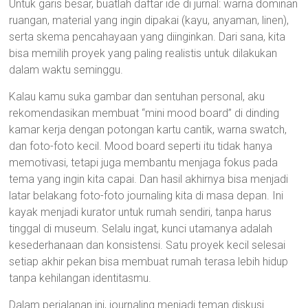
Untuk garis besar, buatlah daftar ide di jurnal: warna dominan
ruangan, material yang ingin dipakai (kayu, anyaman, linen),
serta skema pencahayaan yang diinginkan. Dari sana, kita
bisa memilih proyek yang paling realistis untuk dilakukan
dalam waktu seminggu.
Kalau kamu suka gambar dan sentuhan personal, aku
rekomendasikan membuat “mini mood board” di dinding
kamar kerja dengan potongan kartu cantik, warna swatch,
dan foto-foto kecil. Mood board seperti itu tidak hanya
memotivasi, tetapi juga membantu menjaga fokus pada
tema yang ingin kita capai. Dan hasil akhirnya bisa menjadi
latar belakang foto-foto journaling kita di masa depan. Ini
kayak menjadi kurator untuk rumah sendiri, tanpa harus
tinggal di museum. Selalu ingat, kunci utamanya adalah
kesederhanaan dan konsistensi. Satu proyek kecil selesai
setiap akhir pekan bisa membuat rumah terasa lebih hidup
tanpa kehilangan identitasmu.
Dalam perjalanan ini, journaling menjadi teman diskusi