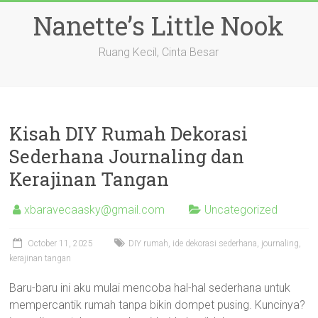
Skip
Nanette’s Little Nook
to
content
Ruang Kecil, Cinta Besar
Kisah DIY Rumah Dekorasi
Sederhana Journaling dan
Kerajinan Tangan
xbaravecaasky@gmail.com
Uncategorized
October 11, 2025
DIY rumah, ide dekorasi sederhana, journaling,
kerajinan tangan
Baru-baru ini aku mulai mencoba hal-hal sederhana untuk
mempercantik rumah tanpa bikin dompet pusing. Kuncinya?