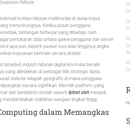
S
D
ikmati konten hiburan multimedia di dunia maya
O
n yang menyokongnya. Ketika jutaan pengguna
P
erentak, tantangan terbesar yang dihadapi oleh
R
gar pertukaran data antara gawai pengguna dan server
S
ecil apa pun, seperti
packet loss
atau tingginya angka
A
runkan kepuasan bermain secara drastis.
M
rsebut, industri hiburan digital kini mulai beralih
D
usi yang diletakkan di berbagai titik strategis dunia.
pusat data ke wilayah geografis di mana pengguna
dipangkas secara signifikan. Memilih platform yang
esar dan berlatensi rendah seperti
ijobet slot
menjadi
 mendambakan stabilitas navigasi tingkat tinggi.
N
e Computing dalam Memangkas