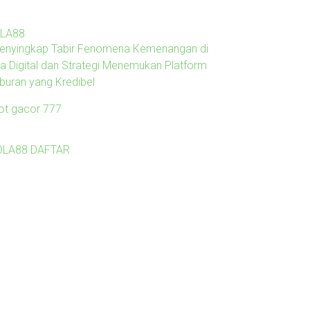
ILA88
enyingkap Tabir Fenomena Kemenangan di
ra Digital dan Strategi Menemukan Platform
iburan yang Kredibel
lot gacor 777
OLA88 DAFTAR