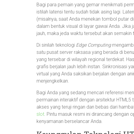
Bagi para pemain yang gemar menikmati perma
istilah latensi tentu sudah tidak asing lagi. L
(misalnya, saat Anda menekan tombol putar di l
dalam bentuk visual di layar gawai Anda. Jika j
jauh, maka jeda waktu tersebut akan semakin
Di sinilah teknologi
Edge Computing
mengambil 
satu pusat server raksasa yang berada di benua
yang tersebar di wilayah regional terdekat. H
grafis berjalan jauh lebih instan. Sinkronisas
virtual yang Anda saksikan berjalan dengan an
menjengkelkan.
Bagi Anda yang sedang mencari referensi meng
permainan interaktif dengan arsitektur HTML5 
akses yang teruji ringan dan bebas dari hamb
slot
. Pintu masuk resmi ini dirancang dengan 
kenyamanan berselancar Anda.