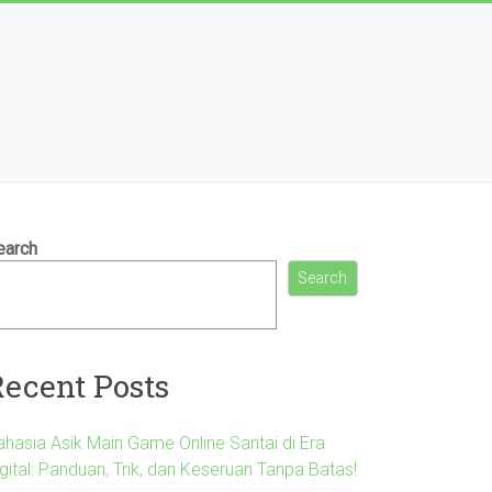
earch
Search
Recent Posts
ahasia Asik Main Game Online Santai di Era
gital: Panduan, Trik, dan Keseruan Tanpa Batas!