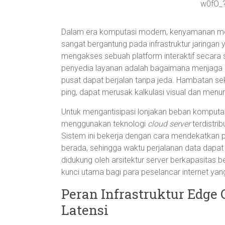
Dalam era komputasi modern, kenyamanan men
sangat bergantung pada infrastruktur jaringa
mengakses sebuah platform interaktif secara s
penyedia layanan adalah bagaimana menjaga a
pusat dapat berjalan tanpa jeda. Hambatan sek
ping, dapat merusak kalkulasi visual dan menu
Untuk mengantisipasi lonjakan beban komputasi te
menggunakan teknologi
cloud server
terdistrib
Sistem ini bekerja dengan cara mendekatkan 
berada, sehingga waktu perjalanan data dapat 
didukung oleh arsitektur server berkapasitas b
kunci utama bagi para peselancar internet yang
Peran Infrastruktur Edg
Latensi