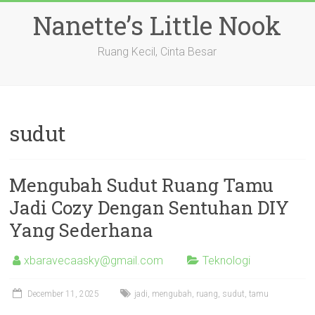
Skip
Nanette’s Little Nook
to
content
Ruang Kecil, Cinta Besar
sudut
Mengubah Sudut Ruang Tamu
Jadi Cozy Dengan Sentuhan DIY
Yang Sederhana
xbaravecaasky@gmail.com
Teknologi
December 11, 2025
jadi
,
mengubah
,
ruang
,
sudut
,
tamu