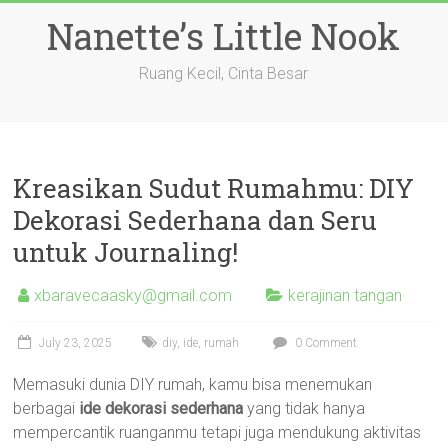
Skip
Nanette’s Little Nook
to
content
Ruang Kecil, Cinta Besar
Kreasikan Sudut Rumahmu: DIY
Dekorasi Sederhana dan Seru
untuk Journaling!
xbaravecaasky@gmail.com
kerajinan tangan
July 23, 2025
diy
,
ide
,
rumah
0 Comment
Memasuki dunia DIY rumah, kamu bisa menemukan
berbagai
ide dekorasi sederhana
yang tidak hanya
mempercantik ruanganmu tetapi juga mendukung aktivitas